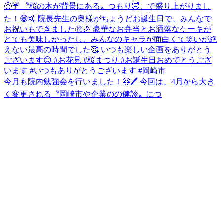
今月も院内勉強会を行いました！🤗🖊️ 今回は、4月から大き
く変更される〝岡崎市や企業のの健診〟につ