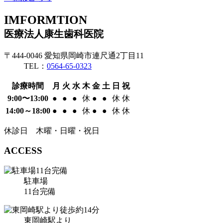
I
MFORMTION
医療法人康生歯科医院
〒444-0046 愛知県岡崎市連尺通2丁目11
TEL：
0564-65-0323
診療時間
月
火
水
木
金
土
日
祝
9:00〜13:00
●
●
●
休
●
●
休
休
14:00～18:00
●
●
●
休
●
●
休
休
休診日 木曜・日曜・祝日
ACCESS
駐車場
11台完備
東岡崎駅より