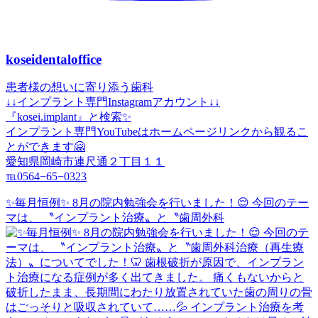
koseidentaloffice
患者様の想いに寄り添う歯科
↓↓インプラント専門Instagramアカウント↓↓
『kosei.implant』と検索✨
インプラント専門YouTubeはホームページリンクから観るこ
とができます🤗
愛知県岡崎市連尺通２丁目１１
℡0564−65−0323
✨毎月恒例✨ 8月の院内勉強会を行いました！😌 今回のテー
マは、 〝インプラント治療〟と〝歯周外科