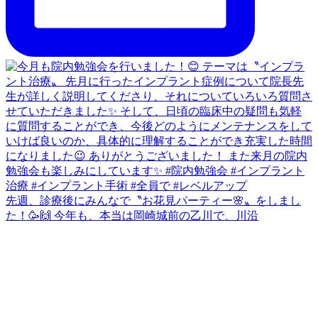
先週、診療後にみんなで〝お花見パーティー🌸〟をしまし
た！🥳🙌 今年も、本当は岡崎城前の乙川で、川沿