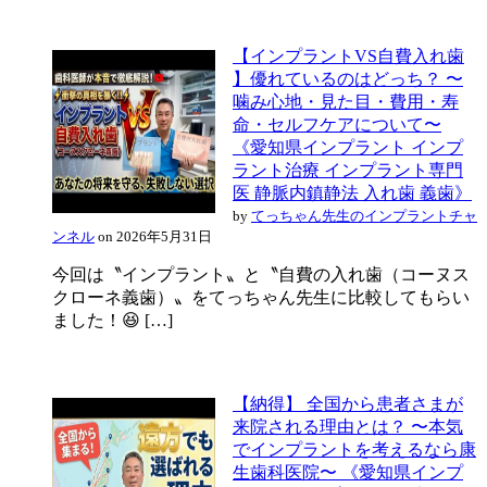
【インプラントVS自費入れ歯
】優れているのはどっち？ 〜
噛み心地・見た目・費用・寿
命・セルフケアについて〜
《愛知県インプラント インプ
ラント治療 インプラント専門
医 静脈内鎮静法 入れ歯 義歯》
by
てっちゃん先生のインプラントチャ
ンネル
on 2026年5月31日
今回は〝インプラント〟と〝自費の入れ歯（コーヌス
クローネ義歯）〟をてっちゃん先生に比較してもらい
ました！😆 […]
【納得】 全国から患者さまが
来院される理由とは？ 〜本気
でインプラントを考えるなら康
生歯科医院〜 《愛知県インプ