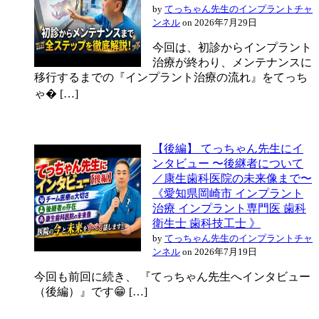
by
てっちゃん先生のインプラントチャ
ンネル
on 2026年7月29日
今回は、初診からインプラント
治療が終わり、メンテナンスに
移行するまでの『インプラント治療の流れ』をてっち
ゃ� […]
【後編】 てっちゃん先生にイ
ンタビュー 〜後継者について
／康生歯科医院の未来像まで〜
《愛知県岡崎市 インプラント
治療 インプラント専門医 歯科
衛生士 歯科技工士 》
by
てっちゃん先生のインプラントチャ
ンネル
on 2026年7月19日
今回も前回に続き、 『てっちゃん先生へインタビュー
（後編）』です😁 […]