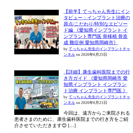
【前半】てっちゃん先生にイン
タビュー：インプラント治療の
原点/こだわり/特別なエピソー
ド編 《愛知県インプラント イ
ンプラント専門医 骨移植 骨造
成 難症例 愛知県岡崎市》
by
てっちゃん先生のインプラントチャ
ンネル
on 2026年6月25日
【詳細】康生歯科医院までの行
き方ガイド 《愛知県岡崎市 愛
知県インプラント インプラン
ト治療 インプラント専門医 》
by
てっちゃん先生のインプラントチャ
ンネル
on 2026年6月21日
今回は、遠方からご来院される
患者さまのために、康生歯科医院までの行き方をご紹
介させていただきます😊 […]