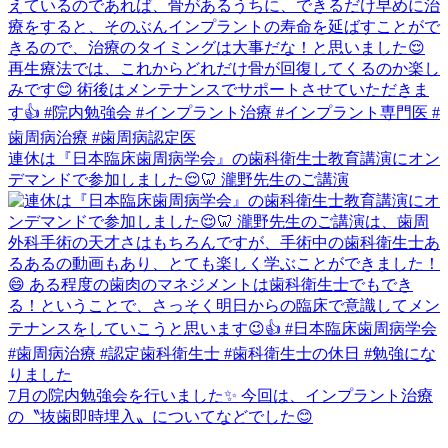
連休は『日本臨床歯周病学会』の歯科衛生士教育講演にオン
デマンドで参加しました😌🦷 瀧野先生のご講演
7月の院内勉強会を行いました✨ 今回は、インプラント治療
の〝抜歯即時埋入〟についてなどでした😊