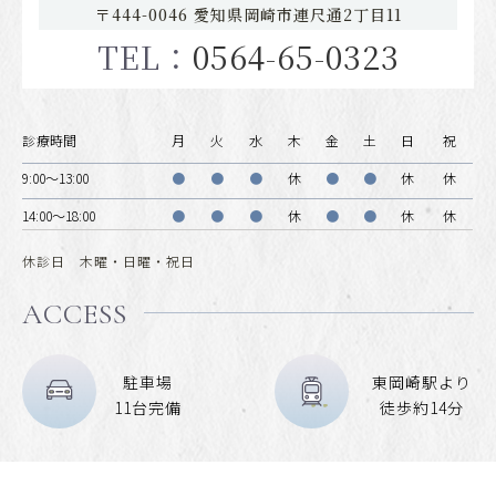
〒444-0046 愛知県岡崎市連尺通2丁目11
TEL：
0564-65-0323
診療時間
月
火
水
木
金
土
日
祝
9:00〜13:00
●
●
●
休
●
●
休
休
14:00～18:00
●
●
●
休
●
●
休
休
休診日 木曜・日曜・祝日
ACCESS
駐車場
東岡崎駅より
11台完備
徒歩約14分